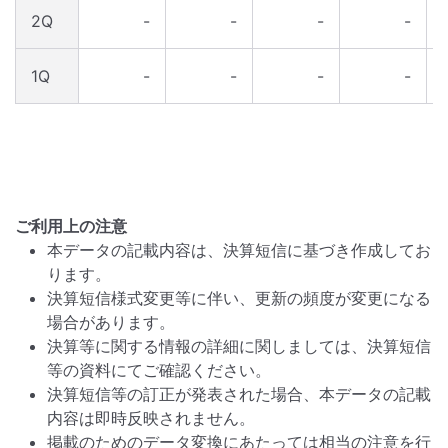
2Q
-
-
-
-
1Q
-
-
-
-
ご利用上の注意
本データの記載内容は、決算短信に基づき作成してお
ります。
決算短信様式変更等に伴い、更新の頻度が変更になる
場合があります。
決算等に関する情報の詳細に関しましては、決算短信
等の資料にてご確認ください。
決算短信等の訂正が発表された場合、本データの記載
内容は即時反映されません。
掲載のためのデータ変換にあたっては相当の注意を行