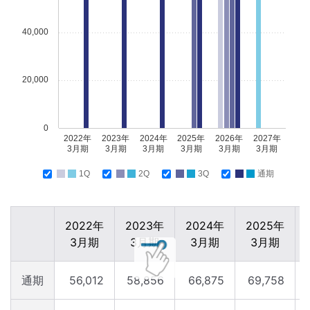
40,000
20,000
0
2022年
2023年
2024年
2025年
2026年
2027年
3月期
3月期
3月期
3月期
3月期
3月期
1Q
2Q
3Q
通期
2022年
2023年
2024年
2025年
3月期
3月期
3月期
3月期
通期
56,012
58,856
66,875
69,758