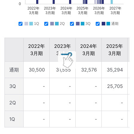
0
2022年
2023年
2024年
2025年
2026年
2027年
3月期
3月期
3月期
3月期
3月期
3月期
1Q
2Q
3Q
通期
2022年
2023年
2024年
2025年
3月期
3月期
3月期
3月期
通期
30,500
31,555
32,576
35,294
3Q
-
-
-
25,705
2Q
-
-
-
-
1Q
-
-
-
-