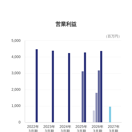
営業利益
（百万円）
5,000
4,000
3,000
2,000
1,000
0
2022年
2023年
2024年
2025年
2026年
2027年
3月期
3月期
3月期
3月期
3月期
3月期