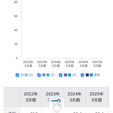
80
60
40
20
0
2022年
2023年
2024年
2025年
2026年
2027年
3月期
3月期
3月期
3月期
3月期
3月期
1Q
2Q
3Q
通期
2022年
2023年
2024年
2025年
3月期
3月期
3月期
3月期