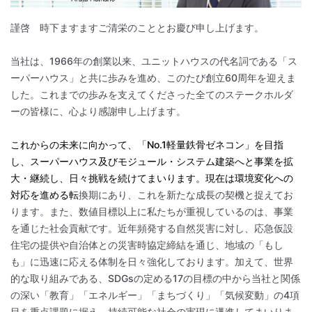
謹啓 時下ますますご清栄のこととお慶び申し上げます。
当社は、1966年の創業以来、ユニットハウスの代名詞である「ス
ーパーハウス」と共に歩みを進め、このたび創立60周年を迎えま
した。これまでの歩みを支えてくださった全てのステークホルダ
ーの皆様に、心より感謝申し上げます。
これからの未来に向かって、「No.1軽量鉄骨ゼネコン」を目指
し、スーパーハウス及びモジュール・システム建築へと事業を拡
大・継続し、日々挑戦を続けてまいります。現在は環境変化への
対応を進める転
換期にあり、これを新たな成長の契機と捉えてお
ります。また、数値目標以上に私たちが重視しているのは、事業
を通じた社会貢献です。近年頻発する自然災害に対し、応急仮設
住宅の提供や自治体との災害時協定締結を通じ、地域の「もし
も」に迅速に応える体制を日々強化しております。加えて、世界
的な取り組みである、SDGsの定める17の目標の中から当社と関係
の深い「教育」「エネルギー」「まちづくり」「気候変動」の4項
目を重点課題に据え、持続可能な社会の実現に邁進してまいりま