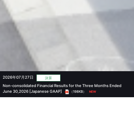
2026年07月27日
決算
Non-consolidated Financial Results for the Three Months Ended
）
June 30,2026 [Japanese GAAP]
（198KB）