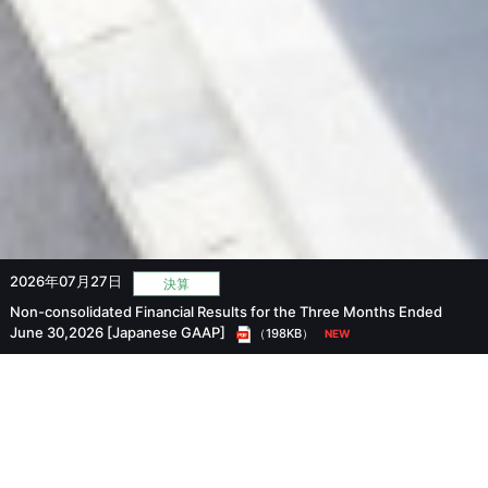
2026年07月27日
決算
Non-consolidated Financial Results for the Three Months Ended
）
June 30,2026 [Japanese GAAP]
（198KB）