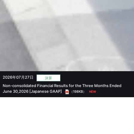
2026年07月27日
決算
Non-consolidated Financial Results for the Three Months Ended
）
June 30,2026 [Japanese GAAP]
（198KB）