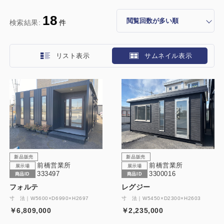
18
検索結果:
件
リスト表示
サムネイル表示
新品販売
新品販売
前橋営業所
前橋営業所
展示場
展示場
333497
3300016
商品ID
商品ID
フォルテ
レグジー
寸 法｜W5600×D6990×H2697
寸 法｜W5450×D2300×H2603
￥6,809,000
￥2,235,000