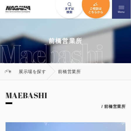
メニュ
Menu
お問い合わせはこちら
前橋営業所
0120-09-9663
展示場を探す
前橋営業所
営業時間AM 9:00〜PM6:00
土日祝日を除く
MAEBASHI
/ 前橋営業所
HOME
ナガワについて知る
ニュース一覧
展示場を探す