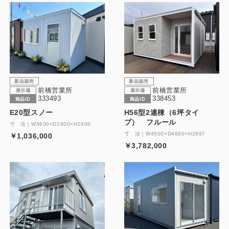
新品販売
新品販売
前橋営業所
前橋営業所
展示場
展示場
333493
338453
商品ID
商品ID
E20型スノー
H56型2連棟（6坪タイ
プ） フルール
寸 法｜W3600×D1800×H2400
寸 法｜W4500×D4660×H2697
￥1,036,000
￥3,782,000