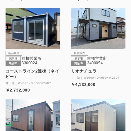
新品販売
新品販売
前橋営業所
前橋営業所
展示場
展示場
3300024
3400054
商品ID
商品ID
コーストライン2連棟（ネイ
リオナチュラ
ビー）
寸 法｜Ｗ5600×Ｄ4660×Ｈ2697
寸 法｜Ｗ4660×Ｄ5600×2697
￥4,132,000
￥2,732,000