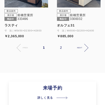
新品販売
新品販売
前橋営業所
前橋営業所
展示場
展示場
333496
3300032
商品ID
商品ID
ラスティ
オルフェ31
寸 法｜W5450×D2300×H2603
寸 法｜W4500×D2200×H2400
￥2,365,000
￥885,000
1
2
PREV
NEXT
来場予約
詳しく見る