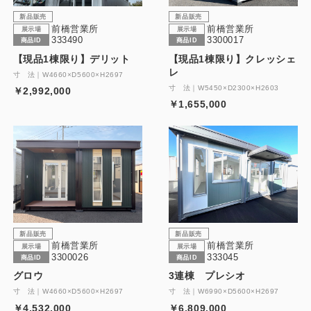
新品販売
新品販売
前橋営業所
前橋営業所
展示場
展示場
333490
3300017
商品ID
商品ID
【現品1棟限り】デリット
【現品1棟限り】クレッシェ
レ
寸 法｜W4660×D5600×H2697
寸 法｜W5450×D2300×H2603
￥2,992,000
￥1,655,000
新品販売
新品販売
前橋営業所
前橋営業所
展示場
展示場
3300026
333045
商品ID
商品ID
グロウ
3連棟 プレシオ
寸 法｜W4660×D5600×H2697
寸 法｜W6990×D5600×H2697
￥4,532,000
￥6,809,000