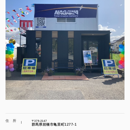
施工事例
用途から探す
あなたにナガワがお薦めの理由
事務所・作業場
Webカタログ
倉庫・工場
会社概要
店舗
よくあるご質問
ガレージ・物置
勉強部屋・子供部屋
その他
休憩室・喫煙室
お問い合わせ
中古品
ショッピングカート
住 所
〒379-2147
利用規約
群馬県前橋市亀里町1277-1