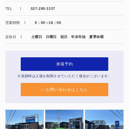
製品特長と納入までの流れ
特定商取引法に基づく表記
TEL
027-290-3337
ユニットハウス
映像集
営業時間
9：00～18：00
モジュール建築（プレハブ）
ナガワひまわり財団
定休日
土曜日 日曜日 祝日 年末年始 夏季休暇
システム建築
危険物保管庫
来場予約
防災倉庫
※混雑時は入場を制限させていただく場合がございます。
展示場用地の募集
お問い合わせはこちら