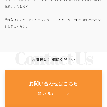
施工事例
お願いいたします。
用途から探す
あなたにナガワがお薦めの理由
恐れ入りますが、TOPページに戻っていただくか、MENUからのページ
事務所・作業場
Webカタログ
をお探しください。
倉庫・工場
会社概要
店舗
よくあるご質問
ガレージ・物置
お気軽にご相談ください
勉強部屋・子供部屋
その他
休憩室・喫煙室
お問い合わせ
お問い合わせはこちら
中古品
ショッピングカート
詳しく見る
利用規約