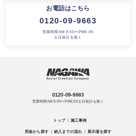
製品特長と納入までの流れ
特定商取引法に基づく表記
お電話はこちら
ユニットハウス
0120-09-9663
映像集
モジュール建築（プレハブ）
営業時間AM 9:00〜PM6:00
ナガワひまわり財団
土日祝日を除く
システム建築
危険物保管庫
防災倉庫
展示場用地の募集
0120-09-9663
営業時間AM 9:00〜PM6:00土日祝日を除く
トップ
施工事例
用途から探す
納入までの流れ
展示場を探す