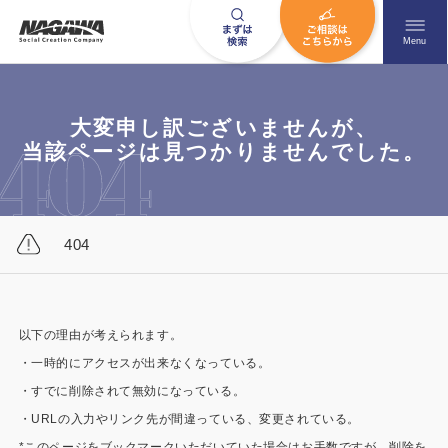
メニュ
Menu
大変申し訳ございませんが、
お問い合わせはこちら
当該ページは見つかりませんでした。
0120-09-9663
404
営業時間AM 9:00〜PM6:00
土日祝日を除く
以下の理由が考えられます。
・一時的にアクセスが出来なくなっている。
HOME
ナガワについて知る
・すでに削除されて無効になっている。
ニュース一覧
展示場を探す
・URLの入力やリンク先が間違っている、変更されている。
*このページをブックマークいただいていた場合はお手数ですが、削除を