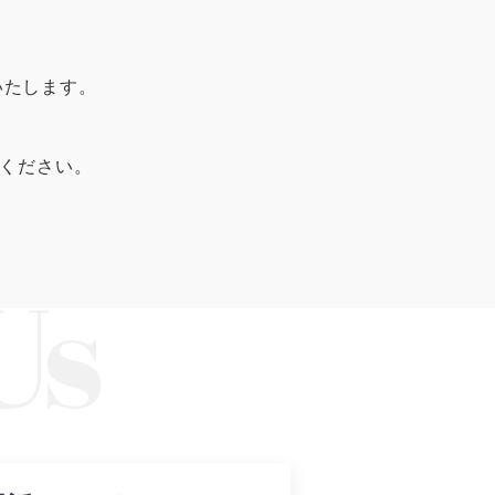
3
0
いたします。
しください。
知る
がお薦めの理由