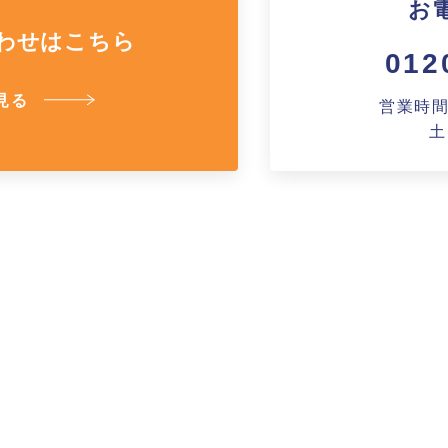
お
よくあるご質問
わせはこちら
012
見る
その他
営業時間A
土
お問い合わせ
ショッピングカ
利用規約
特定商取引法に
映像集
ナガワひまわり