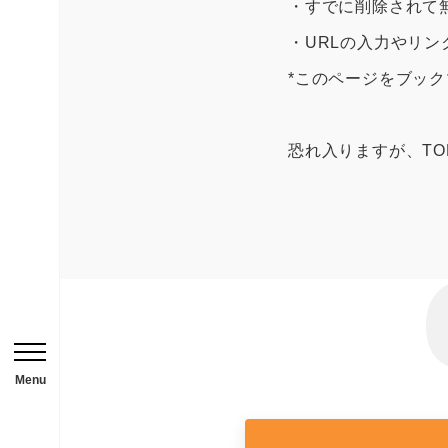
・すでに削除されて
お問い合わせはこち
・URLの入力やリ
*このページをブッ
HOME
恐れ入りますが、T
ニュース一覧
用途から探す
事務所・作業場
倉庫・工場
メニューを開閉する
店舗
Menu
ガレージ・物置
勉強部屋・子供部屋