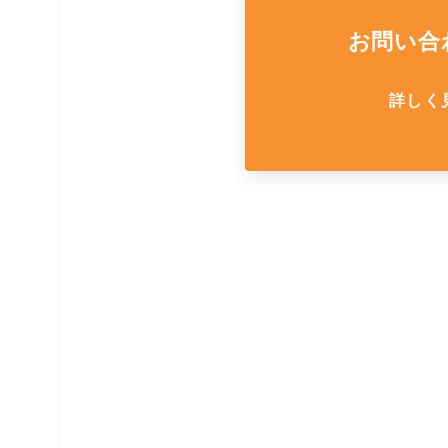
休憩室・喫煙室
お問い合
中古品
詳しく
展示場用地の募集