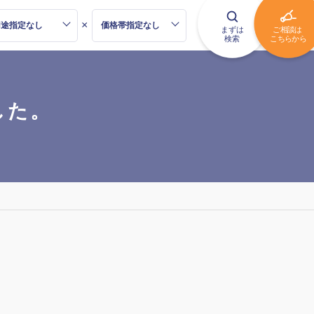
×
、
した。