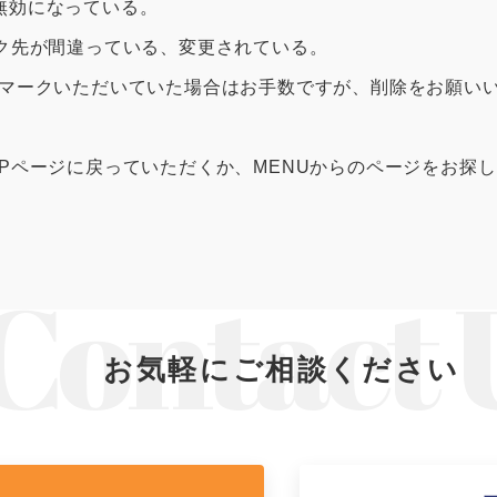
0120-09-966
無効になっている。
ら
ンク先が間違っている、変更されている。
営業時間AM 9:00〜PM6:0
土日祝日を除く
クマークいただいていた場合はお手数ですが、削除をお願い
OPページに戻っていただくか、MENUからのページをお探
製品特長と納入までの流れ
ナガワについて
ユニットハウス
展示場を探す
お気軽にご相談ください
モジュール建築（プレハブ）
施工事例
システム建築
あなたにナガワ
危険物保管庫
Webカタログ
防災倉庫
会社概要