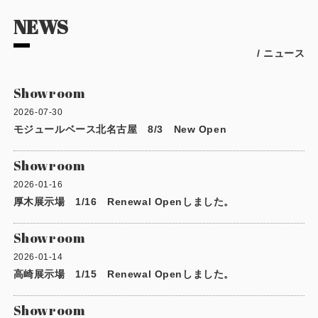
施工事例
NEWS
用途から探す
あなたにナガワがお薦めの理由
/ ニュース
事務所・作業場
Webカタログ
Showroom
倉庫・工場
会社概要
2026-07-30
モジュールベース北名古屋 8/3 New Open
店舗
よくあるご質問
Showroom
ガレージ・物置
2026-01-16
勉強部屋・子供部屋
厚木展示場 1/16 Renewal Openしました。
その他
休憩室・喫煙室
お問い合わせ
Showroom
2026-01-14
中古品
ショッピングカート
高崎展示場 1/15 Renewal Openしました。
利用規約
Showroom