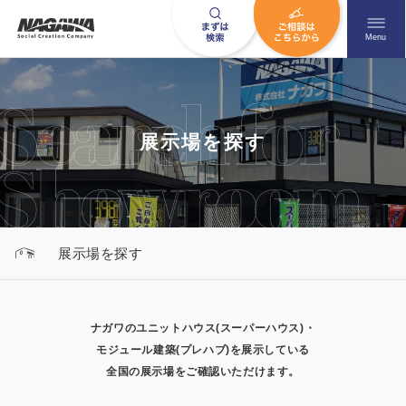
メニュ
Menu
お問い合わせはこちら
展示場を探す
0120-09-9663
営業時間AM 9:00〜PM6:00
展示場を探す
土日祝日を除く
ナガワのユニットハウス(スーパーハウス)・
HOME
ナガワについて知る
モジュール建築(プレハブ)を展示している
全国の展示場をご確認いただけます。
ニュース一覧
展示場を探す