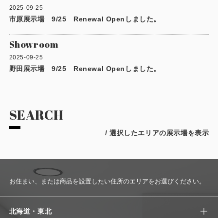
製品特長と納入までの流れ
2025-09-25
特定商取引法に基づく表記
市原展示場 9/25 Renewal Openしました。
ユニットハウス
映像集
Showroom
モジュール建築（プレハブ）
ナガワひまわり財団
2025-09-25
野田展示場 9/25 Renewal Openしました。
システム建築
危険物保管庫
SEARCH
防災倉庫
/ 選択したエリアの展示場を表示
展示場用地の募集
お住まい、または商品を設置したい住所のエリアをお選びください。
北海道・東北