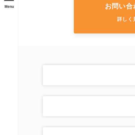
メニューを開閉する
店舗
お問い合
Menu
ガレージ・物置
詳しく
勉強部屋・子供部屋
休憩室・喫煙室
中古品
展示場用地の募集