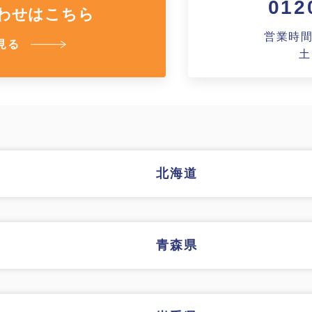
012
システム建築
あなたにナガワ
わせはこちら
危険物保管庫
Webカタログ
営業時間A
見る
土
防災倉庫
会社概要
よくあるご質問
その他
お問い合わせ
北海道
ショッピングカ
利用規約
特定商取引法に
青森県
映像集
ナガワひまわり