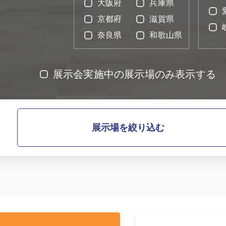
大阪府
兵庫県
京都府
滋賀県
奈良県
和歌山県
0120-09-966
ら
営業時間AM 9:00〜PM6:0
展示会実施中の展示場のみ表示する
土日祝日を除く
展示場を絞り込む
製品特長と納入までの流れ
ナガワについて
ユニットハウス
展示場を探す
モジュール建築（プレハブ）
施工事例