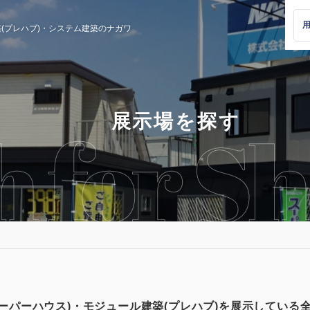
(プレハブ)・
システム建築のナガワ
展示場を探す
ーパーハウス)・
モジュール建築(プレハブ)を展示している