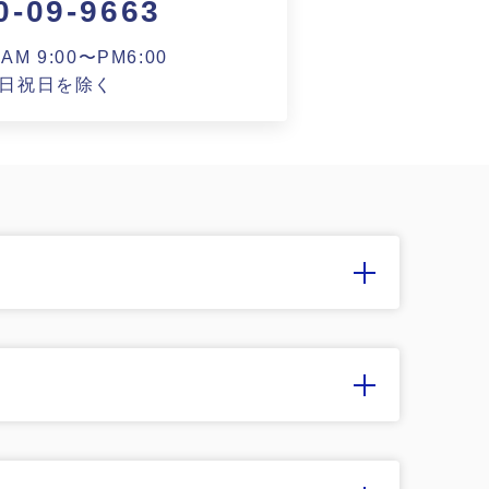
0-09-9663
がお薦めの理由
M 9:00〜PM6:00
日祝日を除く
ート
基づく表記
財団