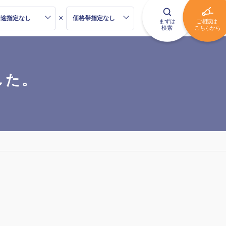
×
、
した。