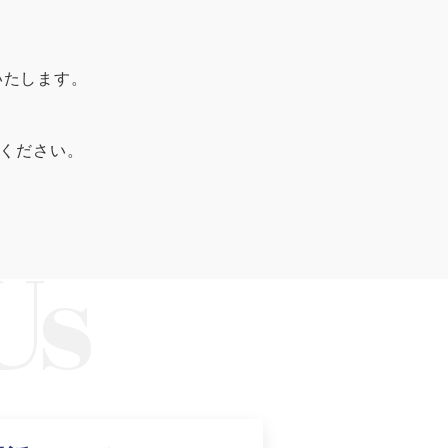
3
0
いたします。
しください。
知る
がお薦めの理由