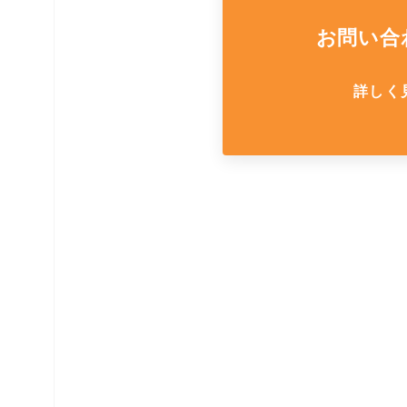
休憩室・喫煙室
お問い合
中古品
詳しく
展示場用地の募集