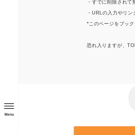
・すでに削除されて
お問い合わせはこち
・URLの入力やリ
*このページをブッ
HOME
恐れ入りますが、T
ニュース一覧
用途から探す
事務所・作業場
倉庫・工場
メニューを開閉する
店舗
Menu
ガレージ・物置
勉強部屋・子供部屋