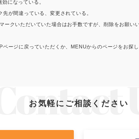
0120-09-966
無効になっている。
ら
ンク先が間違っている、変更されている。
営業時間AM 9:00〜PM6:0
土日祝日を除く
クマークいただいていた場合はお手数ですが、削除をお願い
OPページに戻っていただくか、MENUからのページをお探
製品特長と納入までの流れ
ナガワについて
ユニットハウス
展示場を探す
お気軽にご相談ください
モジュール建築（プレハブ）
施工事例
システム建築
あなたにナガワ
危険物保管庫
Webカタログ
防災倉庫
会社概要