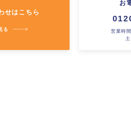
お
よくあるご質問
わせはこちら
012
見る
その他
営業時間A
土
お問い合わせ
ショッピングカ
利用規約
特定商取引法に
映像集
ナガワひまわり