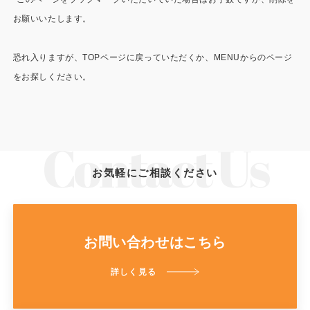
施工事例
お願いいたします。
用途から探す
あなたにナガワがお薦めの理由
恐れ入りますが、TOPページに戻っていただくか、MENUからのページ
事務所・作業場
Webカタログ
をお探しください。
倉庫・工場
会社概要
店舗
よくあるご質問
ガレージ・物置
お気軽にご相談ください
勉強部屋・子供部屋
その他
休憩室・喫煙室
お問い合わせ
お問い合わせはこちら
中古品
ショッピングカート
詳しく見る
利用規約