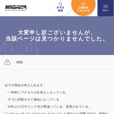
メニュ
Menu
大変申し訳ございませんが、
お問い合わせはこちら
当該ページは見つかりませんでした。
0120-09-9663
404
営業時間AM 9:00〜PM6:00
土日祝日を除く
以下の理由が考えられます。
・一時的にアクセスが出来なくなっている。
HOME
ナガワについて知る
・すでに削除されて無効になっている。
ニュース一覧
展示場を探す
・URLの入力やリンク先が間違っている、変更されている。
*このページをブックマークいただいていた場合はお手数ですが、削除を