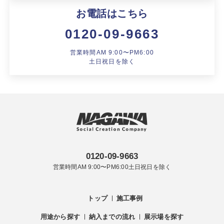
製品特長と納入までの流れ
特定商取引法に基づく表記
お電話はこちら
ユニットハウス
0120-09-9663
映像集
モジュール建築（プレハブ）
営業時間AM 9:00〜PM6:00
ナガワひまわり財団
土日祝日を除く
システム建築
危険物保管庫
防災倉庫
展示場用地の募集
0120-09-9663
営業時間AM 9:00〜PM6:00土日祝日を除く
トップ
施工事例
用途から探す
納入までの流れ
展示場を探す