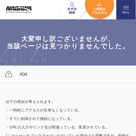
メニュ
Menu
大変申し訳ございませんが、
お問い合わせはこちら
当該ページは見つかりませんでした。
0120-09-9663
404
営業時間AM 9:00〜PM6:00
土日祝日を除く
以下の理由が考えられます。
・一時的にアクセスが出来なくなっている。
HOME
ナガワについて知る
・すでに削除されて無効になっている。
ニュース一覧
展示場を探す
・URLの入力やリンク先が間違っている、変更されている。
*このページをブックマークいただいていた場合はお手数ですが、削除を