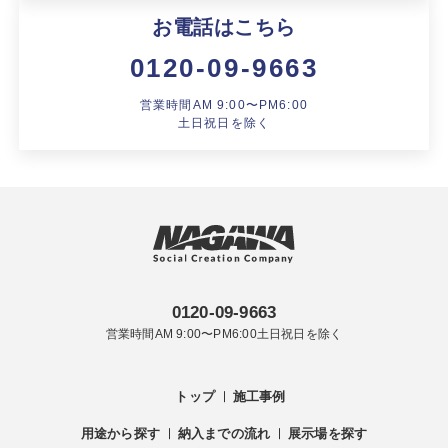
製品特長と納入までの流れ
特定商取引法に基づく表記
お電話はこちら
ユニットハウス
0120-09-9663
映像集
モジュール建築（プレハブ）
営業時間AM 9:00〜PM6:00
ナガワひまわり財団
土日祝日を除く
システム建築
危険物保管庫
防災倉庫
展示場用地の募集
0120-09-9663
営業時間AM 9:00〜PM6:00土日祝日を除く
トップ
施工事例
用途から探す
納入までの流れ
展示場を探す