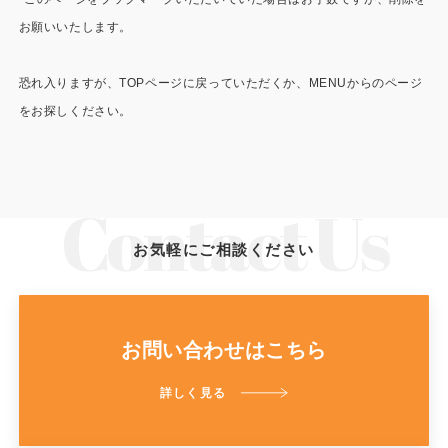
施工事例
お願いいたします。
用途から探す
あなたにナガワがお薦めの理由
恐れ入りますが、TOPページに戻っていただくか、MENUからのページ
事務所・作業場
Webカタログ
をお探しください。
倉庫・工場
会社概要
店舗
よくあるご質問
ガレージ・物置
お気軽にご相談ください
勉強部屋・子供部屋
その他
休憩室・喫煙室
お問い合わせ
お問い合わせはこちら
中古品
ショッピングカート
詳しく見る
利用規約