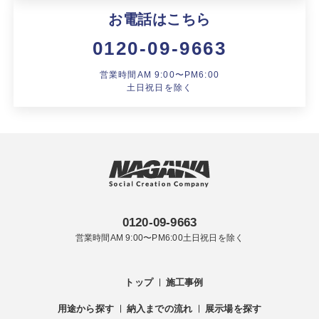
製品特長と納入までの流れ
特定商取引法に基づく表記
お電話はこちら
ユニットハウス
0120-09-9663
映像集
モジュール建築（プレハブ）
営業時間AM 9:00〜PM6:00
ナガワひまわり財団
土日祝日を除く
システム建築
危険物保管庫
防災倉庫
展示場用地の募集
0120-09-9663
営業時間AM 9:00〜PM6:00土日祝日を除く
トップ
施工事例
用途から探す
納入までの流れ
展示場を探す