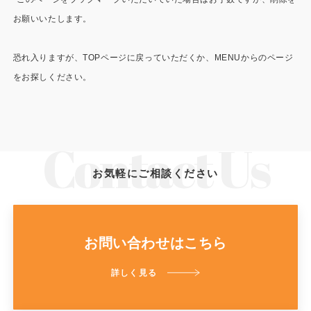
施工事例
お願いいたします。
用途から探す
あなたにナガワがお薦めの理由
恐れ入りますが、TOPページに戻っていただくか、MENUからのページ
事務所・作業場
Webカタログ
をお探しください。
倉庫・工場
会社概要
店舗
よくあるご質問
ガレージ・物置
お気軽にご相談ください
勉強部屋・子供部屋
その他
休憩室・喫煙室
お問い合わせ
お問い合わせはこちら
中古品
ショッピングカート
詳しく見る
利用規約