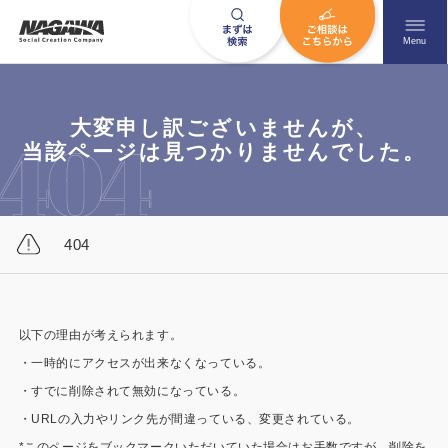
メニュ
Menu
大変申し訳ございませんが、
お問い合わせはこちら
当該ページは見つかりませんでした。
0120-09-9663
404
営業時間AM 9:00〜PM6:00
土日祝日を除く
以下の理由が考えられます。
・一時的にアクセスが出来なくなっている。
HOME
ナガワについて知る
・すでに削除されて無効になっている。
ニュース一覧
展示場を探す
・URLの入力やリンク先が間違っている、変更されている。
*このページをブックマークいただいていた場合はお手数ですが、削除を