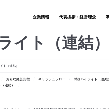
企業情報
代表挨拶・経営理念
ライト（連結
システム建築/モジ
代表挨拶・経営理
会社概要
経営方針
ユニットハウス
中期経営計画
沿革
建設機械
財務・業
ュール建築
念
サステナビリティ
復興支援
株式情報
事業所一覧
免責事項
イト（連結）
おもな経営指標
キャッシュフロー
財務ハイライト（連結
ー（連結）