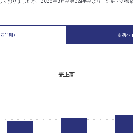
示しておりましたが、2025年3月期第3四半期より非連結での
（四半期）
財務ハ
売上高