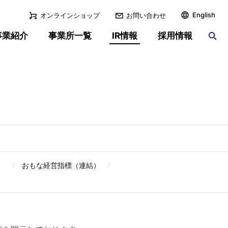
English
オンラインショップ
お問い合わせ
事業紹介
事業所一覧
IR情報
採用情報
）
スーパーハウスの
績
その他
IRライブラリー
歴史
）
おもな経営指標（連結）