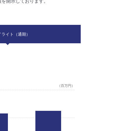
業績を開示しております。
イライト（通期）
（百万円）